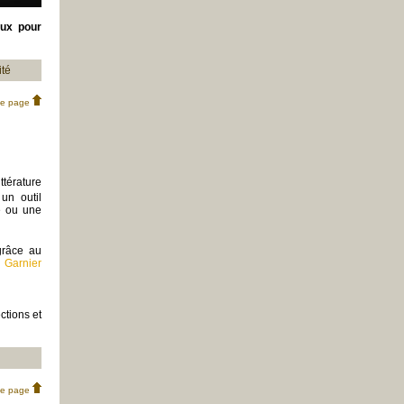
eux pour
ité
de page
ttérature
un outil
e ou une
 grâce au
 Garnier
ctions et
de page