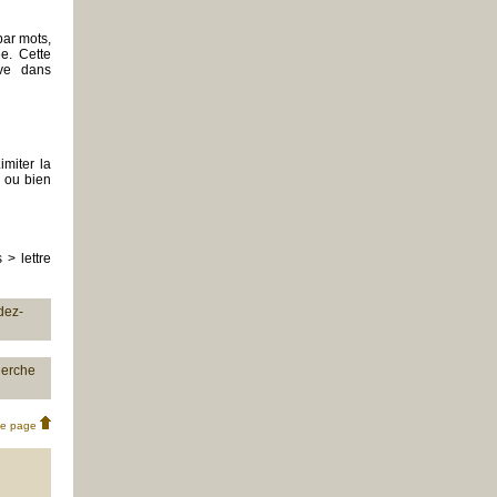
par mots,
ée. Cette
uve dans
imiter la
s ou bien
> lettre
dez-
herche
de page