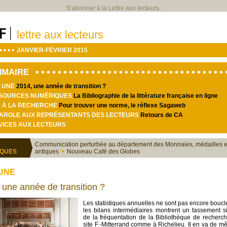
S’abonner à la Lettre aux lecteurs.
lettre aux lecteurs
JANVIER-FÉVRIER 2015
MMAIRE
A UNE
2014, une année de transition ?
SSOURCES NUMÉRIQUES
La Bibliographie de la littérature française en ligne
DE À LA RECHERCHE
Pour trouver une norme, le réflexe Sagaweb
 PAROLE AUX REPRÉSENTANTS DES LECTEURS
Retours de CA
RVICES AUX LECTEURS
Communication perturbée au département des Monnaies, médailles e
IQUES
antiques
Nouveau Café des Globes
 UNE
 une année de transition ?
Les statistiques annuelles ne sont pas encore bouc
les bilans intermédiaires montrent un tassement sig
de la fréquentation de la Bibliothèque de recherch
site F.-Mitterrand comme à Richelieu. Il en va de 