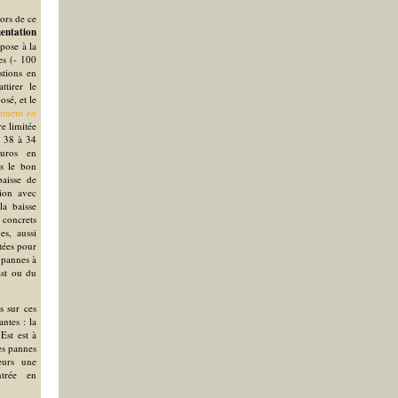
lors de ce
uentation
pose à la
es (- 100
stions en
ttirer le
osé, et le
lement
en
e limitée
e 38 à 34
uros en
s le bon
baisse de
tion avec
la baisse
 concrets
es, aussi
tées pour
 pannes à
Est ou du
s sur ces
ntes : la
Est est à
les pannes
eurs une
trée en