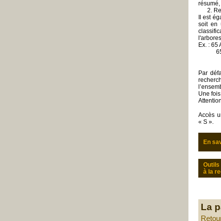
résumé, 
2. Rech
Il est é
soit en 
classif
l'arbore
Ex. : 65 
65.020 
65.020
Par défa
recherch
l’ensem
Une fois 
Attentio
Accès u
« S ».
En sav
Outils
à la r
La p
Retou