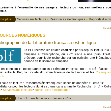
présente à l'ensemble de ses usagers, lecteurs ou non, ses meilleurs vo
 2015.
oir plus
Services aux lecteurs
Ressources électroniques
Rapports d’activ
Haut 
OURCES NUMÉRIQUES
liographie de la Littérature française est en ligne
La BLF recense les études et articles parus depuis 1998 sur la li
e
française et francophone, du XVI
siècle à nos jours. C’est 
précieux pour toute recherche sur un écrivain, une thématiqu
période de la littérature française.
en ligne de la Bibliographie de la Littérature française (BLF) a été réalisée
iat entre la BnF, la Société d'Histoire littéraire de la France et les
Classiques
ue
.
 salle de lecture : Ressources électroniques > Bases de données > Lettre "B"
distance pour les lecteurs titulaires d’une carte annuelle Recherche : bnf.fr > Colle
s >
Services aux lecteurs
>
Ressources électroniques
.
oir plus
La BLF dans la Lettre aux lecteurs n°57
Haut 