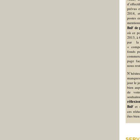
d’effec
prévus e
2014, e
postes e
mention
BnF de 
où ce po
2013, à 6
par la
« compe
fonds pu
commerci
page fa
nous rest
N’hésite
manques 
jour le j
bien aup
de votr
souhait
réflexio
BnF
et s
ces rédu
êtes bien
SERV