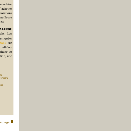
ravelator
s’achever
orations
meilleure
ons.
ALUBnF
ale
. Les
uniquées
ebook
sur
 adhérer
ouhaite au
UBnF, une
os
cteurs
om
de page