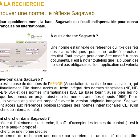
 À LA RECHERCHE
trouver une norme, le réflexe Sagaweb
jour quotidiennement, la base Sagaweb est l’outil indispensable pour consu
rançaise ou internationale
.
À qui s'adresse Sagaweb ?
Une norme est un texte de référence qui fixe des règ
des caractéristiques pour une activité précis
résultat. Tout citoyen peut donc être amené à cons
documents. Il est à noter toutefois que la plupart d
ne sont pas obligatoires : leur application est volonta
uve-t-on dans Sagaweb ?
 est la base de données de l’
AFNOR
(Association française de normalisation), qui
tinuellement. Elle donne accès au texte intégral des normes françaises (NF, N
-EN-ISO) et des normes internationales ISO. La base fournit aussi bien les n
 que les normes en projet, ainsi que les normes annulées (depuis 1996). Pour 
s, la version anglaise est proposée avec la version originale française. Sagaw
nt accès aux références bibliographiques des normes internationales CEI (Co
echnique internationale).
t chercher dans Sagaweb ?
éder à l’interface de recherche, il suffit d’accepter les termes du contrat (il est i
ger le plug-in proposé).
ercher une norme précise
face permet de rechercher une norme par sa référence, un mot-clé (mot du titre