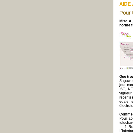
AIDE
Pour 
Mise à 
norme f
Que tro
Sagaweb
jour con
ISO, NF
vigueur
récente
égaleme
électrot
Commen
Pour acc
téléchar
1. Rech
L’inter