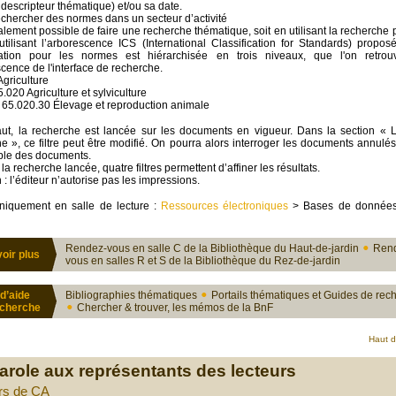
descripteur thématique) et/ou sa date.
ercher des normes dans un secteur d’activité
galement possible de faire une recherche thématique, soit en utilisant la recherche 
utilisant l’arborescence ICS (International Classification for Standards) propos
ication pour les normes est hiérarchisée en trois niveaux, que l'on retro
scence de l'interface de recherche.
Agriculture
Agriculture et sylviculture
.30 Élevage et reproduction animale
ut, la recherche est lancée sur les documents en vigueur. Dans la section « L
e », ce filtre peut être modifié. On pourra alors interroger les documents annulé
ble des documents.
la recherche lancée, quatre filtres permettent d’affiner les résultats.
n : l’éditeur n’autorise pas les impressions.
niquement en salle de lecture :
Ressources électroniques
> Bases de données 
Rendez-vous en salle C de la Bibliothèque du Haut-de-jardin
Ren
oir plus
vous en salles R et S de la Bibliothèque du Rez-de-jardin
 d’aide
Bibliographies thématiques
Portails thématiques et Guides de rec
echerche
Chercher & trouver, les mémos de la BnF
Haut 
arole aux représentants des lecteurs
rs de CA