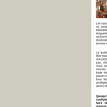
Les caus
un cert
bibliothè
lesquel
recherc
doctorat
encore 
La quali
être mis
d'access
pas, d'
nous rec
innover 
toute ré
places o
tous le
protégé
avons de
Quoiqu'i
souhait
faire 
ouverte