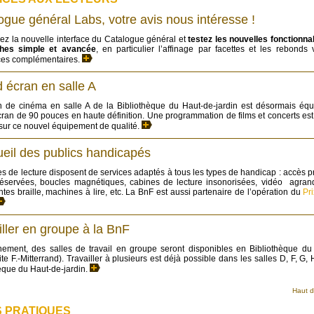
ogue général Labs, votre avis nous intéresse !
z la nouvelle interface du Catalogue général et
testez les nouvelles fonctionna
hes simple et avancée
, en particulier l’affinage par facettes et les rebonds
ces complémentaires.
 écran en salle A
n de cinéma en salle A de la Bibliothèque du Haut-de-jardin est désormais équ
ran de 90 pouces en haute définition. Une programmation de films et concerts est 
sur ce nouvel équipement de qualité.
ueil des publics handicapés
es de lecture disposent de services adaptés à tous les types de handicap : accès pri
réservées, boucles magnétiques, cabines de lecture insonorisées, vidéo agrand
tes braille, machines à lire, etc. La BnF est aussi partenaire de l’opération du
Pr
iller en groupe à la BnF
nement, des salles de travail en groupe seront disponibles en Bibliothèque du
site F.-Mitterrand). Travailler à plusieurs est déjà possible dans les salles D, F, G, 
èque du Haut-de-jardin.
Haut 
S PRATIQUES