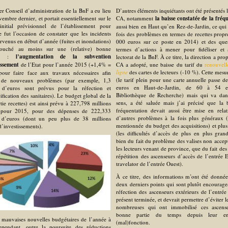
er Conseil d’administration de la BnF a eu lieu
D’autres éléments inquiétants ont été présentés 
embre dernier, et portait essentiellement sur le
CA, notamment
la baisse constatée de la fréq
nitial prévisionnel de l’établissement pour
aussi bien en Haut qu’en Rez-de-Jardin, ce qui 
 fut l’occasion de constater que les incidents
fois des problèmes en termes de recettes propr
urvenus en début d’année (fuites et inondations)
000 euros sur ce poste en 2014) et des que
ouché au moins sur une (relative) bonne
termes d’actions à mener pour fidéliser et a
lle :
l’augmentation de la subvention
lectorat de la BnF. À ce titre, la direction a prop
issement
de l’Etat pour l’année 2015 (+1,4% =
CA a adopté, une baisse du tarif du
renouvel
ligne
des cartes de lecteurs (-10 %). Cette mesur
our faire face aux travaux nécessaires afin
(le tarif plein pour une carte annuelle passe d
r de nouveaux problèmes (par exemple, 1,3
euros en Haut-de-Jardin, de 60 à 54 e
s d’euros sont prévus pour la réfection et
Bibliothèque de Recherche) mais qui va dan
ification des sanitaires). Le budget global de la
sens, a été saluée mais j’ai précisé que la 
tie recettes) est ainsi prévu à 227,798 millions
fréquentation devait aussi être mise en rela
 pour 2015, pour des dépenses de 222,333
d’autres problèmes à la fois plus généraux (
s d’euros (dont un peu plus de 38 millions
mentionnée du budget des acquisitions) et plus
d’investissements).
(les difficultés d’accès de plus en plus grand
bien du fait du problème des valises non accep
les lecteurs venant de province, que du fait des
répétition des ascenseurs d’accès de l’entrée 
travelator de l’entrée Ouest).
À ce titre, des informations m’ont été donnée
deux derniers points qui sont plutôt encouragea
réfection des ascenseurs extérieurs de l’entrée 
présent terminée, et devrait permettre d’éviter 
nombreuses qui ont immobilisé ces ascens
bonne partie du temps depuis leur en
 mauvaises nouvelles budgétaires de l’année à
(mal)fonction.
ependant, outre la poursuite des réductions