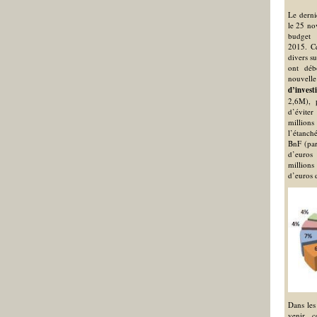
Le derni
le 25 nov
budget i
2015. Ce
divers s
ont déb
nouve
d’invest
2,6M), p
d’évite
million
l’étanché
BnF (par
d’euros
million
d’euros 
Dans les
venir, c