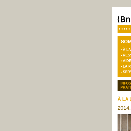
SO
• À L
• RE
• AI
• LA
• SE
INFOS
PRAT
À LA
2014,