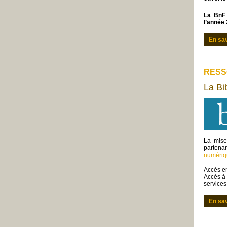
La BnF 
l’année
En sav
RESS
La Bib
La mise 
partenar
numériq
Accès en
Accès à 
service
En sav