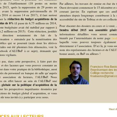
tifs de l’établissement (18 postes en moins
Par ailleurs, les travaux de remise en état du t
n 2015, après la suppression de 29 postes en
Ouest devraient commencer le 15 décembre et 
t avant la suppression prévisionnelle de 18
courant janvier. En espérant que ces améli
n 2016 et encore 14 en 2017), il faut surtout
attendues depuis longtemps contribuent à la 
ner la
réduction du budget acquisitions de la
accessibilité du site de Tolbiac et de ces collecti
plus de 8%
(il passe de 6,75 millions en 2014,
Pour discuter des dossiers en cours et à venir,
ste budgétaire avait été stabilisé par rapport à
tiendra début 2015 son assemblée génér
,2 millions en 2015). Cette réduction, justifiée
informations détaillées vous seront comm
 direction notamment du fait de la
bientôt par l’intermédiaire de notre page
fac
nsation » entrainée par la numérisation des
laquelle vous pouvez toujours également
blics qui se poursuit (mais dont les dérives
directement à l’association. D’ici là, je vous s
ales ont été plusieurs fois dénoncées, voir la
nom des représentants des lecteurs et de l’AL
cebook d’ALUBnF à ce sujet), demande que
bonne année, en BnF ou ailleurs !
ions vigilants.
z pas, dans cette perspective, à faire part des
et des lacunes que vous pouvez constater au
Francisco Roa Bast
our dans votre pratique de la bibliothèque, aussi
Représentant des le
rès du personnel en banque de salle qu’auprès
Collège recherche
froabastos@gmail.c
e association de lecteurs, l’ALUBnF. Nous
ons en effet lancer au sein de l’ALUBnF une
n globale sur la politique d’acquisition de la
ur les perspectives inquiétantes dessinées par
ctions de budget global d’acquisition, et vous
 sûr tous invités à y participer avec nous.
Haut 
ICES AUX LECTEURS