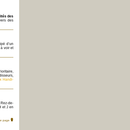
lités des
 vers des
ipé d’un
à voir et
oritaire,
isseurs,
ix Handi-
 Rez-de-
H et J en
de page