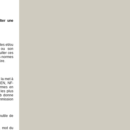
lter une
les et/ou
e ou son
ulter ces
es normes
ire.
 la met à
F-EN, NF-
ormes en
les plus
eb donne
mmission
nutile de
, mot du