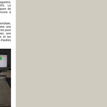
agasins,
10%. Le
èques de
encore à
mondiale,
omme une
lines pour
ues, une
s et les
 d'autres