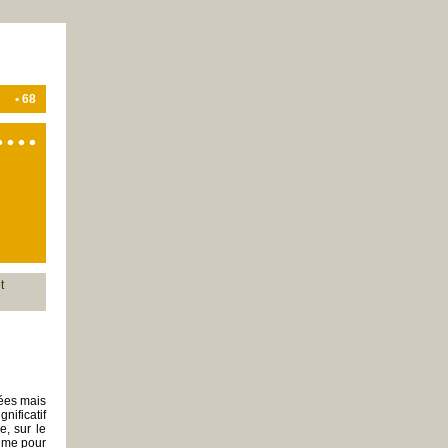
• 68
t
lées mais
nificatif
e, sur le
même pour