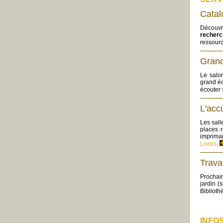
Catal
Découvre
recherc
ressour
Grand
Le salo
grand éc
écouter 
L'acc
Les sall
places 
impriman
Livres
.
Trava
Prochai
jardin (
Biblioth
INFO