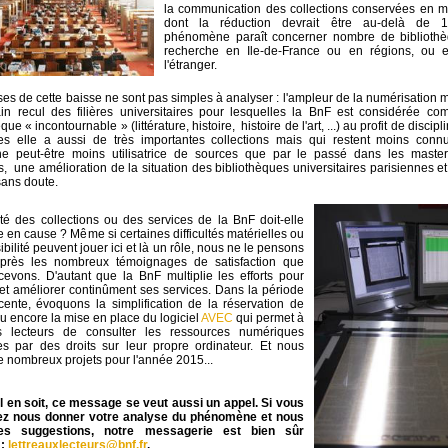
la communication des collections conservées en m
dont la réduction devrait être au-delà de 
phénomène paraît concerner nombre de biblioth
recherche en Ile-de-France ou en régions, ou 
l'étranger.
es de cette baisse ne sont pas simples à analyser : l'ampleur de la numérisation 
ain recul des filières universitaires pour lesquelles la BnF est considérée c
que « incontournable » (littérature, histoire, histoire de l'art, ...) au profit de discip
les elle a aussi de très importantes collections mais qui restent moins conn
he peut-être moins utilisatrice de sources que par le passé dans les master
s, une amélioration de la situation des bibliothèques universitaires parisiennes et
sans doute.
té des collections ou des services de la BnF doit-elle
e en cause ? Même si certaines difficultés matérielles ou
ibilité peuvent jouer ici et là un rôle, nous ne le pensons
après les nombreux témoignages de satisfaction que
evons. D'autant que la BnF multiplie les efforts pour
et améliorer continûment ses services. Dans la période
cente, évoquons la simplification de la réservation de
u encore la mise en place du logiciel
AVEC
qui permet à
s lecteurs de consulter les ressources numériques
es par des droits sur leur propre ordinateur. Et nous
 nombreux projets pour l'année 2015...
l en soit, ce message se veut aussi un appel. Si vous
ez nous donner votre analyse du phénomène et nous
des suggestions, notre messagerie est bien sûr
 :
lettreauxlecteurs@bnf.fr
.