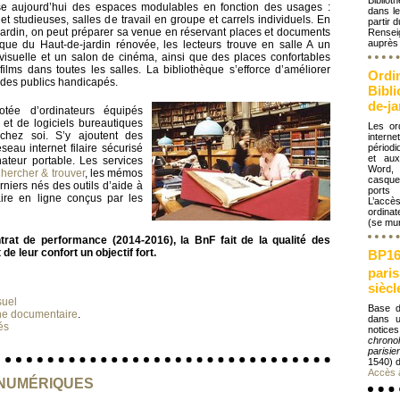
Biblio
e aujourd’hui des espaces modulables en fonction des usages :
dans le
et studieuses, salles de travail en groupe et carrels individuels. En
partir 
ardin, on peut préparer sa venue en réservant places et documents
Rense
auprès 
èque du Haut-de-jardin rénovée, les lecteurs trouve en salle A un
visuelle et un salon de cinéma, ainsi que des places confortables
films dans toutes les salles. La bibliothèque s’efforce d’améliorer
Ordi
il des publics handicapés.
Bibl
de-ja
otée d’ordinateurs équipés
 et de logiciels bureautiques
Les or
chez soi. S’y ajoutent des
intern
eau internet filaire sécurisé
périodi
et aux
ateur portable. Les services
Word, 
hercher & trouver
, les mémos
casque
rniers nés des outils d’aide à
ports
ire en ligne conçus par les
L’accè
ordinat
(se mun
at de performance (2014-2016), la BnF fait de la qualité des
de leur confort un objectif fort.
BP16,
pari
siècl
suel
Base d
che documentaire
.
dans u
és
not
chron
parisi
1540) d
Accès 
NUMÉRIQUES