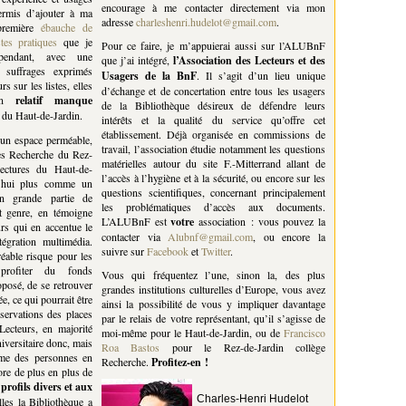
encourage à me contacter directement via mon
ermis d’ajouter à ma
adresse
charleshenri.hudelot@gmail.com
.
remière
ébauche de
es pratiques
que je
Pour ce faire, je m’appuierai aussi sur l’ALUBnF
pendant, avec une
que j’ai intégré,
l’Association des Lecteurs et des
 suffrages exprimés
Usagers de la BnF
. Il s’agit d’un lieu unique
s sur les listes, elles
d’échange et de concertation entre tous les usagers
’un
relatif manque
de la Bibliothèque désireux de défendre leurs
 du Haut-de-Jardin.
intérêts et la qualité du service qu’offre cet
établissement. Déjà organisée en commissions de
 un espace perméable,
travail, l’association étudie notamment les questions
ces Recherche du Rez-
matérielles autour du site F.-Mitterrand allant de
lectures du Haut-de-
l’accès à l’hygiène et à la sécurité, ou encore sur les
rd’hui plus comme un
questions scientifiques, concernant principalement
n grande partie de
les problématiques d’accès aux documents.
t genre, en témoigne
L’ALUBnF est
votre
association : vous pouvez la
rs qui en accentue le
contacter via
Alubnf@gmail.com
, ou encore la
ntégration multimédia.
suivre sur
Facebook
et
Twitter
.
éable risque pour les
profiter du fonds
Vous qui fréquentez l’une, sinon la, des plus
oposé, de se retrouver
grandes institutions culturelles d’Europe, vous avez
e, ce qui pourrait être
ainsi la possibilité de vous y impliquer davantage
servations des places
par le relais de votre représentant, qu’il s’agisse de
ecteurs, en majorité
moi-même pour le Haut-de-Jardin, ou de
Francisco
iversitaire donc, mais
Roa Bastos
pour le Rez-de-Jardin collège
mme des personnes en
Recherche.
Profitez-en !
ore de plus en plus de
profils divers et aux
Charles-Henri Hudelot
les la Bibliothèque a