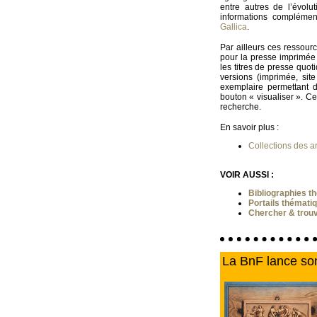
entre autres de l’évolu
informations complémen
Gallica
.
Par ailleurs ces ressour
pour la presse imprimée 
les titres de presse quot
versions (imprimée, si
exemplaire permettant d
bouton « visualiser ». Ce
recherche.
En savoir plus :
Collections des ar
VOIR AUSSI :
Bibliographies t
Portails thémati
Chercher & trouv
La BnF lance so