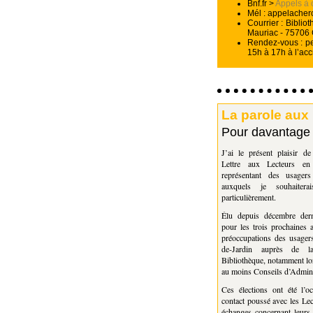
Bnf.fr >
Appels à 
Mél : appelacherch
Courrier : Biblio
Mauriac - 75706 
Rendez-vous : pe
15h à 17h à l’accr
La parole aux
Pour davantage d
J’ai le présent plaisir d
Lettre aux Lecteurs e
représentant des usagers
auxquels je souhaitera
particulièrement.
Élu depuis décembre derni
pour les trois prochaines 
préoccupations des usager
de-Jardin auprès de l
Bibliothèque, notamment lo
au moins Conseils d’Admini
Ces élections ont été l’o
contact poussé avec les Le
échanges concernant leurs