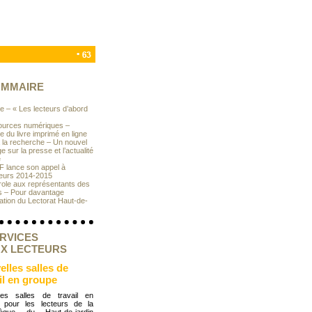
MMAIRE
e – « Les lecteurs d’abord
ources numériques –
re du livre imprimé en ligne
à la recherche – Un nouvel
e sur la presse et l’actualité
e
F lance son appel à
eurs 2014-2015
role aux représentants des
s – Pour davantage
cation du Lectorat Haut-de-
RVICES
X LECTEURS
lles salles de
il en groupe
les salles de travail en
 pour les lecteurs de la