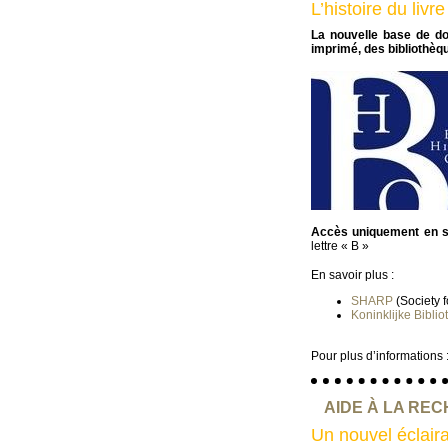
L’histoire du livr
La nouvelle base de d
imprimé, des bibliothèq
Accès uniquement en sa
lettre « B »
En savoir plus :
SHARP
(Society f
Koninklijke Bibli
Pour plus d’informations 
AIDE À LA RE
Un nouvel éclaira