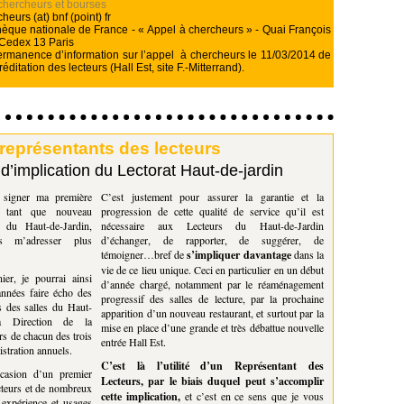
chercheurs et bourses
eurs (at) bnf (point) fr
thèque nationale de France - « Appel à chercheurs » - Quai François
Cedex 13 Paris
rmanence d’information sur l’appel à chercheurs le 11/03/2014 de
éditation des lecteurs (Hall Est, site F.-Mitterrand).
 représentants des lecteurs
’implication du Lectorat Haut-de-jardin
e signer ma première
C’est justement pour assurer la garantie et la
n tant que nouveau
progression de cette qualité de service qu’il est
 du Haut-de-Jardin,
nécessaire aux Lecteurs du Haut-de-Jardin
is m’adresser plus
d’échanger, de rapporter, de suggérer, de
témoigner…bref de
s’impliquer davantage
dans la
vie de ce lieu unique. Ceci en particulier en un début
er, je pourrai ainsi
d’année chargé, notamment par le réaménagement
années faire écho des
progressif des salles de lecture, par la prochaine
s des salles du Haut-
apparition d’un nouveau restaurant, et surtout par la
a Direction de la
mise en place d’une grande et très débattue nouvelle
rs de chacun des trois
entrée Hall Est.
stration annuels.
C’est là l’utilité d’un Représentant des
ccasion d’un premier
Lecteurs, par le biais duquel peut s’accomplir
cteurs et de nombreux
cette implication,
et c’est en ce sens que je vous
 expérience et usages