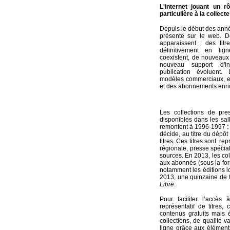
L'internet jouant un r
particulière à la collect
Depuis le début des anné
présente sur le web. D
apparaissent : des tit
définitivement en lig
coexistent, de nouveaux t
nouveau support d'in
publication évoluent. 
modèles commerciaux, ent
et des abonnements enric
Les collections de pre
disponibles dans les sal
remontent à 1996-1997 : i
décide, au titre du dépôt
titres. Ces titres sont re
régionale, presse spécia
sources. En 2013, les col
aux abonnés (sous la form
notamment les éditions lo
2013, une quinzaine de t
Libre
.
Pour faciliter l’accès
représentatif de titres
contenus gratuits mais
collections, de qualité v
ligne grâce aux élément