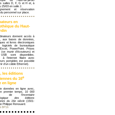
thèque du Haut-de-jardin
s salles D, F, G et H et, à
du 25/03 en salle J.
ignement et réservation
du personnel sur place.
nateurs en
iothèque du Haut-
rdin
dinateurs donnent accès à
et, aux bases de données,
ques et livres électroniques
 logiciels de bureautique
Excel, PowerPoint. Prises
 (se munir d’écouteurs) et
 USB sont disponibles.
s à l’internet filaire avec
eurs portables est possible
ir d’un câble Ethernet).
 les éditions
e
siennes du 16
e en ligne
e données en ligne avec,
n premier temps, 10 000
ices de l’
Inventaire
ologique des éditions
ennes du 16
e siècle
(1501-
e Philippe Renouard.
à BP16