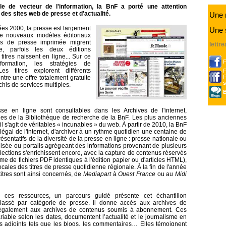
ôle de vecteur de l'information, la BnF a porté une attention
e des sites web de presse et d'actualité.
Une 
es 2000, la presse est largement
Une 
e nouveaux modèles éditoriaux
res de presse imprimée migrent
lettr
ne, parfois les deux éditions
itres naissent en ligne... Sur ce
formation, les stratégies de
Les titres explorent différents
re une offre totalement gratuite
s
his de services multiples.
B
sse en ligne sont consultables dans les Archives de l'internet,
les de la Bibliothèque de recherche de la BnF. Les plus anciennes
l s'agit de véritables « incunables » du web. À partir de 2010, la BnF
 légal de l'internet, d'archiver à un rythme quotidien une centaine de
présentatifs de la diversité de la presse en ligne : presse nationale ou
lisée ou portails agrégeant des informations provenant de plusieurs
lections s'enrichissent encore, avec la capture de contenus réservés
e de fichiers PDF identiques à l'édition papier ou d'articles HTML),
cales des titres de presse quotidienne régionale. À la fin de l'année
itres sont ainsi concernés, de
Mediapart
à
Ouest France
ou au
Midi
 à ces ressources, un parcours guidé présente cet échantillon
, classé par catégorie de presse. Il donne accès aux archives de
 également aux archives de contenus soumis à abonnement. Ces
ariable selon les dates, documentent l’actualité et le journalisme en
s adjoints tels que les blogs, les commentaires… Elles témoignent