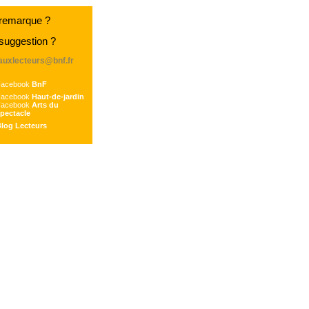
remarque ?
suggestion ?
eauxlecteurs@bnf.fr
Facebook
BnF
Facebook
Haut-de-jardin
Facebook
Arts du
pectacle
log Lecteurs