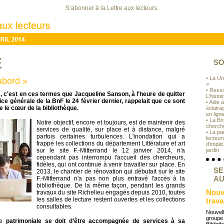
S’abonner à la Lettre aux lecteurs.
E
SO
• La Un
abord »
»
• Ress
, c'est en ces termes que Jacqueline Sanson, à l'heure de quitter
L’histoi
ice générale de la BnF le 24 février dernier, rappelait que ce sont
• Aide 
re le cœur de la bibliothèque.
éclairag
en lign
• La Bn
Notre objectif, encore et toujours, est de maintenir des
cherch
services de qualité, sur place et à distance, malgré
• La pa
parfois certaines turbulences. L'inondation qui a
lecteur
frappé les collections du département Littérature et art
d’impli
sur le site F.-Mitterrand le 12 janvier 2014, n'a
jardin
cependant pas interrompu l'accueil des chercheurs,
fidèles, qui ont continué à venir travailler sur place. En
SE
2013, le chantier de rénovation qui débutait sur le site
AU
F.-Mitterrand n'a pas non plus entravé l'accès à la
bibliothèque. De la même façon, pendant les grands
Nouve
travaux du site Richelieu engagés depuis 2010, toutes
les salles de lecture restent ouvertes et les collections
trava
consultables.
Nouvel
groupe
re
patrimoniale se doit d’être accompagnée de services à sa