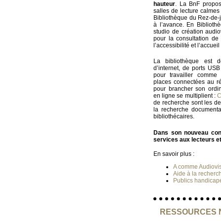
hauteur
. La BnF propos
salles de lecture calmes 
Bibliothèque du Rez-de-j
à l’avance. En Biblioth
studio de création audio
pour la consultation de 
l’accessibilité et l’accue
La bibliothèque est d
d’internet, de ports USB
pour travailler comme 
places connectées au rés
pour brancher son ordin
en ligne se multiplient :
C
de recherche sont les de
la recherche documenta
bibliothécaires.
Dans son nouveau contr
services aux lecteurs et 
En savoir plus :
A comme Audiovi
Aide à la recher
Publics handicap
RESSOURCES 