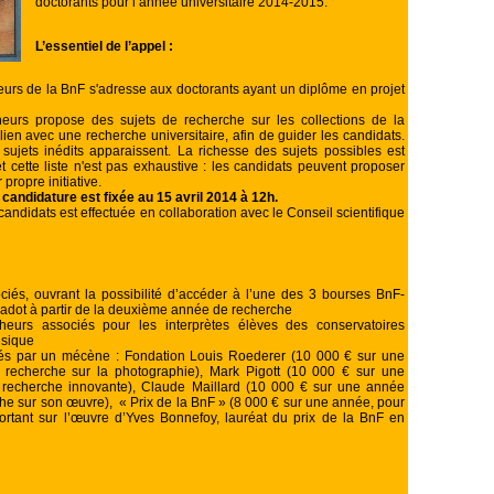
doctorants pour l’année universitaire 2014-2015.
L’essentiel de l’appel :
eurs de la BnF s'adresse aux doctorants ayant un diplôme en projet
heurs propose des sujets de recherche sur les collections de la
lien avec une recherche universitaire, afin de guider les candidats.
sujets inédits apparaissent. La richesse des sujets possibles est
t cette liste n'est pas exhaustive : les candidats peuvent proposer
 propre initiative.
 candidature est fixée au 15 avril 2014 à 12h.
candidats est effectuée en collaboration avec le Conseil scientifique
iés, ouvrant la possibilité d’accéder à l’une des 3 bourses BnF-
Radot à partir de la deuxième année de recherche
heurs associés pour les interprètes élèves des conservatoires
usique
tés par un mécène : Fondation Louis Roederer (10 000 € sur une
recherche sur la photographie), Mark Pigott (10 000 € sur une
recherche innovante), Claude Maillard (10 000 € sur une année
he sur son œuvre), « Prix de la BnF » (8 000 € sur une année, pour
rtant sur l’œuvre d’Yves Bonnefoy, lauréat du prix de la BnF en