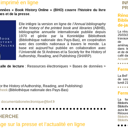
e imprimé en ligne
IN
PR
onnées « Book History Online » (BHO)
couvre l’histoire du livre
ues et de la presse
.
Réno
Bibl
Elle intègre la version en ligne de
l’Annual bibliography
de-ja
of the history of the printed book and libraries
(ABHB),
La réou
bibliographie annuelle internationale publiée depuis
25/03/
1970 et gérée par la Koninklijke Bibliotheek
travau
(Bibliothèque nationale des Pays-Bas), en coopération
de l
avec des comités nationaux à travers le monde. La
aména
base est aujourd’hui publiée en collaboration avec
dans l
l’Université de St Andrews et la Society for the History of
et de 
café da
Authorship, Reading, and Publishing (SHARP).
Actuali
lle de lecture
: Ressources électroniques > Bases de données >
Ferm
La BnF
de ses
lundi 2
or the History of Authorship, Reading, and Publishing)
otheek
(Bibliothèque nationale des Pays-Bas)
Ferm
La fe
:
documentationelectronique@bnf.fr
Biblio
Biblio
aura li
Réouver
CHERCHE
Bibliot
Bibliot
ge sur la presse et l’actualité en ligne