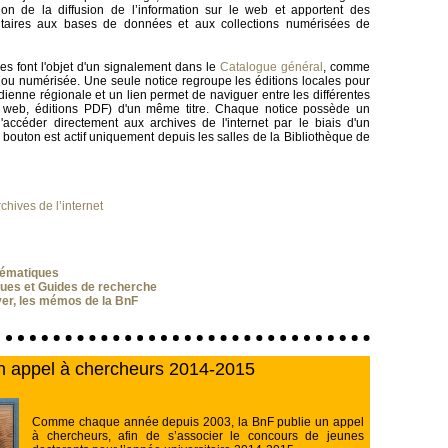
tion de la diffusion de l’information sur le web et apportent des
taires aux bases de données et aux collections numérisées de
ces font l'objet d'un signalement dans le
Catalogue général
, comme
ou numérisée. Une seule notice regroupe les éditions locales pour
idienne régionale et un lien permet de naviguer entre les différentes
te web, éditions PDF) d'un même titre. Chaque notice possède un
'accéder directement aux archives de l'internet par le biais d'un
 bouton est actif uniquement depuis les salles de la Bibliothèque de
chives de l’internet
hématiques
ques et Guides de recherche
er, les mémos de la BnF
n appel à chercheurs 2014-2015
Comme chaque année depuis 2003, la BnF publie un appel
à chercheurs, afin de s’associer le concours de jeunes