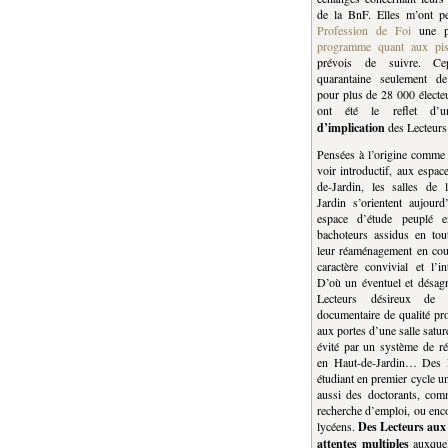
de la BnF. Elles m’ont p
Profession de Foi
une p
programme quant aux pist
prévois de suivre. Ce
quarantaine seulement de
pour plus de 28 000 électeur
ont été le reflet d
d’implication
des Lecteurs
Pensées à l’origine comme
voir introductif, aux espa
de-Jardin, les salles de 
Jardin s’orientent aujou
espace d’étude peuplé e
bachoteurs assidus en tou
leur réaménagement en cou
caractère convivial et l’i
D’où un éventuel et désagr
Lecteurs désireux de 
documentaire de qualité pr
aux portes d’une salle saturé
évité par un système de ré
en Haut-de-Jardin… Des L
étudiant en premier cycle un
aussi des doctorants, co
recherche d’emploi, ou enc
lycéens.
Des Lecteurs aux 
attentes multiples
auxquel