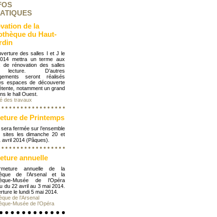
FOS
ATIQUES
vation de la
iothèque du Haut-
rdin
verture des salles I et J le
2014 mettra un terme aux
x de rénovation des salles
ecture. D’autres
gements seront réalisés
es espaces de découverte
détente, notamment un grand
ns le hall Ouest.
té des travaux
eture de Printemps
 sera fermée sur l’ensemble
 sites les dimanche 20 et
1 avril 2014 (Pâques).
eture annuelle
rmeture annuelle de la
thèque de l’Arsenal et la
thèque-Musée de l’Opéra
eu du 22 avril au 3 mai 2014.
ture le lundi 5 mai 2014.
hèque de l’Arsenal
hèque-Musée de l’Opéra