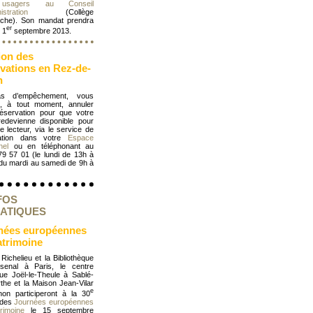
usagers au Conseil
istration
(Collège
che). Son mandat prendra
er
 1
septembre 2013.
ion des
rvations en Rez-de-
n
s d’empêchement, vous
, à tout moment, annuler
réservation pour que votre
redevienne disponible pour
e lecteur, via le service de
vation dans votre
Espace
nel
ou en téléphonant au
79 57 01 (le lundi de 13h à
 du mardi au samedi de 9h à
FOS
ATIQUES
nées européennes
atrimoine
 Richelieu et la Bibliothèque
rsenal à Paris, le centre
que Joël-le-Theule à Sablé-
the et la Maison Jean-Vilar
e
non participeront à la 30
 des
Journées européennes
rimoine
le 15 septembre