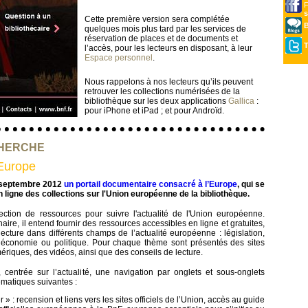
s
Cette première version sera complétée
B
quelques mois plus tard par les services de
réservation de places et de documents et
T
l’accès, pour les lecteurs en disposant, à leur
Espace personnel
.
Nous rappelons à nos lecteurs qu’ils peuvent
retrouver les collections numérisées de la
bibliothèque sur les deux applications
Gallica
:
pour iPhone et iPad ; et pour Androïd.
CHERCHE
’Europe
 septembre 2012
un portail documentaire consacré à l’Europe
, qui se
ligne des collections sur l'Union européenne de la bibliothèque.
lection de ressources pour suivre l'actualité de l'Union européenne.
aire, il entend fournir des ressources accessibles en ligne et gratuites,
lecture dans différents champs de l’actualité européenne : législation,
e, économie ou politique. Pour chaque thème sont présentés des sites
iques, des vidéos, ainsi que des conseils de lecture.
 centrée sur l’actualité, une navigation par onglets et sous-onglets
ématiques suivantes :
 : recension et liens vers les sites officiels de l’Union, accès au guide