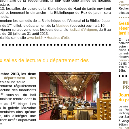
sonnalité de la fréquentation, la BnF teste cette année les horaires
des 
ecture.
d’Admin
3, les salles de lecture de la Bibliothèque du Haut-de-jardin ouvriront
Recher
i et fermeront le dimanche ; la Bibliothèque du Rez-de-jardin sera
effet au
tuels.
fermeture les samedis de la Bibliothèque de l’Arsenal et la Bibliothèque-
Gest
er
r du 1
juillet, le département de la
Musique
(Louvois) ouvrira à 10h.
rése
vignon sera ouverte tous les jours durant le
festival d’Avignon
, du 6 au
jardi
e du 30 juillet au 31 août 2013.
aillés sur le site
www.bnf.fr
>
Horaires d’été
.
En ca
pouvez
votre 
place 
un autr
réser
 salles de lecture du département des
person
01 53 
19h et
19h).
embre 2013, les deux
du
département des
IN
es en une seule
.
ntaient régulièrement
PR
lecture des manuscrits
er
Jour
1
sous-sol du hall
mais se rendre dans la
du p
er
uée au 1
étage. Les
Le site
s la galerie Mazarine
de l'A
entaires ainsi qu’une
techni
, afin d’intégrer une
sur-Sar
 libre-accès auparavant
à Avig
te.
édition
du pat