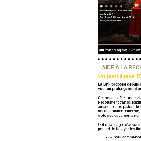
AIDE À LA RE
Un portail pour l
La BnF propose depuis
veut un prolongement en 
Ce portail offre une sé
Résolument transdisciplin
ainsi que des pistes de 
documentation officiell
web, des documents numér
Outre la page d’accueil,
permet de balayer les th
« pour commencer »