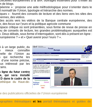
officielles européennes à la BnF, ouvrages essentiels pour s’initier au
n de blogs.
ropéenne » : propose une aide méthodologique pour s’orienter dans le
et normatif de l’Union, typologie et hiérarchie des normes.
itiques » : fournit des conseils de lecture et des liens vers les sites des
péennes, des vidéos.
des accès vers les vidéos de la Banque centrale européenne, des
e, des focus sur l’euro et la politique agricole commune
espace critique où sont présentées, sous forme de revue de presse en
ou de conseils de lecture, les grandes problématiques auxquelles est
. Deux débats, sous forme d’interrogation, sont dès à présent en ligne :
européenne ? » et « Quel avenir pour l’euro ? ».
i à un large public, du
e mieux connaître
ionnelle de l’Union au
en qui recherche les
u d’une norme précise,
eux intéressé par les
ains.
n ligne du futur centre
, qui sera installé
D dans le cadre de la
iothèque du Haut-de-
e des publications officielles de l’Union européenne
iographies thématiques
et les
portail thématiques et guides de