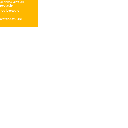
Facebook
Arts du
pectacle
log Lecteurs
witter ActuBnF