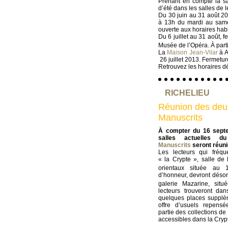
Prenant en compte la sai
d’été dans les salles de l
Du 30 juin au 31 août 201
à 13h du mardi au samed
ouverte aux horaires habi
Du 6 juillet au 31 août, 
Musée de l’Opéra. À parti
La
Maison Jean-Vilar
à A
26 juillet 2013. Fermetur
Retrouvez les horaires dét
RICHELIEU
Réunion des deux
Manuscrits
À compter du 16 sept
salles actuelles 
Manuscrits
seront réuni
Les lecteurs qui fréque
« la Crypte », salle de 
orientaux située au 
d’honneur, devront désor
galerie Mazarine, sit
lecteurs trouveront dan
quelques places supplém
offre d’usuels repensée
partie des collections de
accessibles dans la Cryp