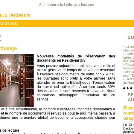
S’abonner à la Lettre aux lecteurs.
E
SO
• La Un
 change
change
• Riche
Nouvelles modalités de réservation des
salles 
documents en Rez-de-jardin
des Ma
• Ress
Vous pouvez aujourd’hui anticiper votre visite et
Version
mieux gérer votre temps de travail en réservant
• Aide 
à l’avance les documents de votre choix. Ainsi,
pour l'
les ouvrages sont prêts à votre arrivée sans
• La ré
attendre et, pour la Bibliothèque, l’organisation
du Haut
du travail est optimisée. À ce jour, seuls 30%
des documents sont réservés à l’avance. Nous
SE
souhaitons développer l’utilisation de ce
service.
AU
Élect
3, et à titre expérimental, le nombre d’ouvrages imprimés réservables à
repr
5, et le nombre de documents réservables pour le jour même passera à
souligner que le nombre global de documents accessibles chaque jour
usag
Le 13 
Basto
s de lecture
politi