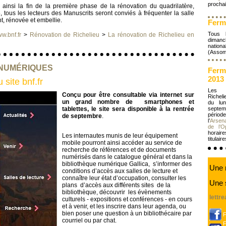
prochai
 ainsi la fin de la première phase de la rénovation du quadrilatère,
, tous les lecteurs des Manuscrits seront conviés à fréquenter la salle
t, rénovée et embellie.
Ferm
Tous 
w.bnf.fr
>
Rénovation de Richelieu
>
La rénovation de Richelieu en
diman
natio
(Assom
NUMÉRIQUES
Ferm
2013
 site bnf.fr
Les s
Conçu pour être consultable via internet sur
Richel
un grand nombre de smartphones et
du lu
tablettes, le site sera disponible à la rentrée
septem
périod
de septembre
.
l’
Arsena
de l’O
horaire
Les internautes munis de leur équipement
titulai
mobile pourront ainsi accéder au service de
recherche de références et de documents
numérisés dans le catalogue général et dans la
bibliothèque numérique Gallica, s’informer des
Une 
conditions d’accès aux salles de lecture et
connaître leur état d’occupation, consulter les
Une 
plans d’accès aux différents sites de la
bibliothèque, découvrir les évènements
lettr
culturels - expositions et conférences - en cours
et à venir, et les inscrire dans leur agenda, ou
bien poser une question à un bibliothécaire par
courriel ou par chat.