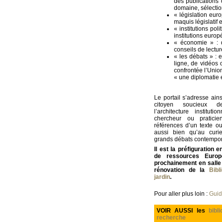
des publications 
domaine, sélectio
« législation eu
maquis législatif 
« institutions pol
institutions euro
« économie » : 
conseils de lectur
« les débats » : 
ligne, de vidéos 
confrontée l’Union
« une diplomatie 
Le portail s’adresse ains
citoyen soucieux d
l’architecture institut
chercheur ou pratici
références d’un texte o
aussi bien qu’au curi
grands débats contempor
Il est la préfiguration e
de ressources Europe
prochainement en salle 
rénovation de la
Bibl
jardin
.
Pour aller plus loin :
Guid
VOIR AUSSI les
bibl
recherche