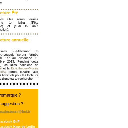
n.
eture Été
les sites seront fermés
che 14 juillet (Fête
nale) et jeudi 15 août
ption).
eture annuelle
ites F.-Mitterrand et
ieu-Louvois seront fermés
ndi 1er au dimanche 15
bre 2013. Pendant cette
e, les sites parisiens de
l
et la
Bibliothèque-Musée
péra
seront ouverts aux
s habituels pour les lecteurs
res d’une carte recherche.
remarque ?
suggestion ?
eauxlecteurs@bnf.fr
Facebook
BnF
Facebook
Haut-de-jardin