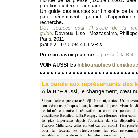
monde de la presse jusqu’en 2001, date
parution du dernier annuaire.
Un guide des sources sur l’histoire de la p
paru récemment, permet d’approfondir 
recherche.
Des sources pour l’histoire de la pre
guide
. Devreux, Lise ; Mezzasalma, Philippe 
Paris, 2011.
[Salle X - 070.094 4 DEVR s
Pour en savoir plus sur
la presse à la BnF
.
VOIR AUSSI les
bibliographies thématiques
La parole aux représentants des l
À la BnF aussi, le changement, c’est m
Slogan facile et presque usé déjà. Pourtant, toutes
Un nouveau 
considérations politiques à part, le constat s’impose
visant à évi
de lui-même : outre la rénovation en cours du
pendant la 
quadrilatère Richelieu, la BnF engage les réformes
réservatio
les plus importantes depuis l’ouverture du site
disponible b
François Mitterrand, celles en tout cas qui auront
l’on projett
pour les lecteurs les répercussions les plus
personnels l
sensibles et – espérons-le – les plus heureuses