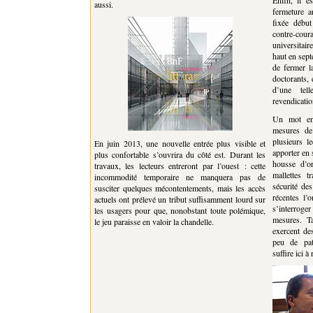
Enfin, il e
aussi.
fermeture a
fixée débu
contre-cour
universitair
haut en sept
de fermer l
doctorants, 
d’une tel
revendicatio
Un mot enc
mesures de 
plusieurs l
En juin 2013, une nouvelle entrée plus visible et
apporter en 
plus confortable s’ouvrira du côté est. Durant les
housse d’or
travaux, les lecteurs entreront par l’ouest : cette
mallettes t
incommodité temporaire ne manquera pas de
sécurité des
susciter quelques mécontentements, mais les accès
récentes l’
actuels ont prélevé un tribut suffisamment lourd sur
s’interroge
les usagers pour que, nonobstant toute polémique,
mesures. T
le jeu paraisse en valoir la chandelle.
exercent de
peu de pat
suffire ici 