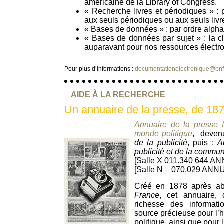
américaine de la Library of Congress.
« Recherche livres et périodiques » : 
aux seuls périodiques ou aux seuls livr
« Bases de données » : par ordre alpha
« Bases de données par sujet » : la cla
auparavant pour nos ressources électr
Pour plus d’informations :
documentationelectronique@bnf.
AIDE À LA RECHERCHE
Un annuaire de la presse, de 18
Annuaire de la presse f
monde politique
, deven
de la publicité
, puis :
A
publicité et de la commun
[Salle X 011.340 644 AN
[Salle N – 070.029 ANN
Créé en 1878 après ab
France
, cet annuaire,
richesse des informati
source précieuse pour l’hi
politique, ainsi que pour l