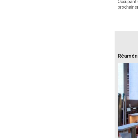
Occupant u
prochainem
Réaména