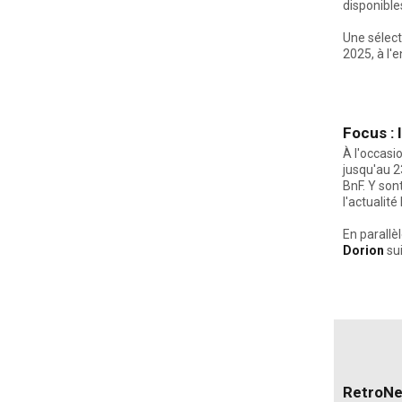
disponibles
Une sélect
2025, à l'e
Focus : 
À l'occasi
jusqu'au 2
BnF. Y son
l'actualité
En parallèl
Dorion
sui
RetroNe