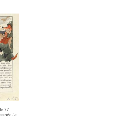
 de 77
essinée
La