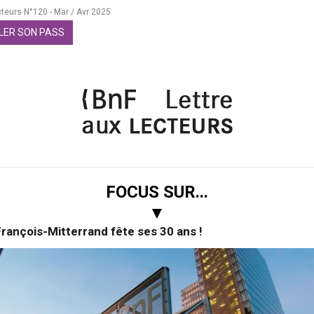
cteurs N°120 - Mar / Avr 2025
LER SON PASS
FOCUS SUR...
▼
François-Mitterrand fête ses 30 ans !