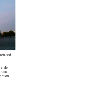
tterrand
re, de
èques
estion