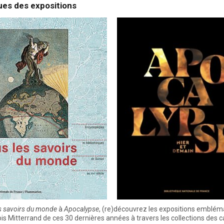
ues des expositions
s savoirs du monde
à
Apocalypse
, (re)découvrez les expositions emblém
ois Mitterrand de ces 30 dernières années à travers les collections des 