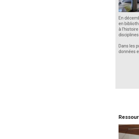
En décembr
en bibliot
à l'histoir
disciplines
Dans les 
données en
Ressourc