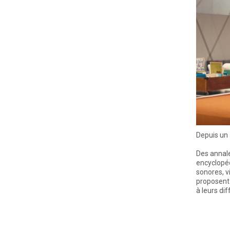
Depuis un 
Des annale
encyclopéd
sonores, v
proposent
à leurs di