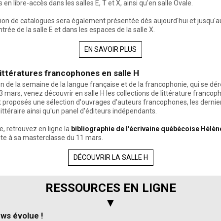
 en libre-accès dans les salles E, T et X, ainsi qu'en salle Ovale.
ion de catalogues sera également présentée dès aujourd'hui et jusqu'au
ntrée de la salle E et dans les espaces de la salle X.
EN SAVOIR PLUS
littératures francophones en salle H
on de la semaine de la langue française et de la francophonie, qui se dé
3 mars, venez découvrir en salle H les collections de littérature francop
t proposés une sélection d'ouvrages d'auteurs francophones, les dernier
 littéraire ainsi qu'un panel d'éditeurs indépendants.
e, retrouvez en ligne la
bibliographie de l'écrivaine québécoise Hélèn
te à sa masterclasse du 11 mars.
DÉCOUVRIR LA SALLE H
RESSOURCES EN LIGNE
▼
ws évolue !