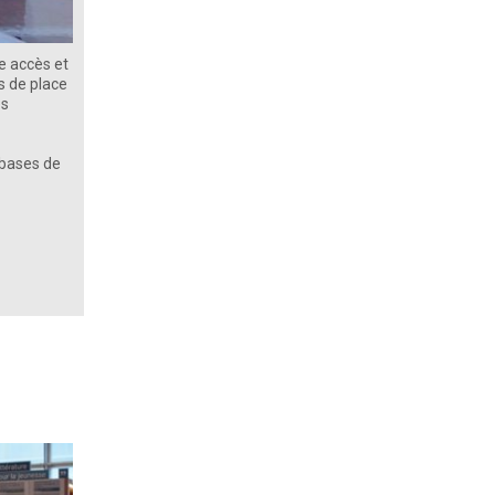
e accès et
s de place
es
 bases de