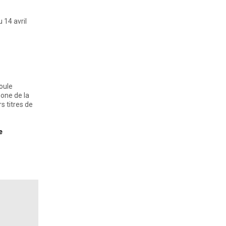
 14 avril
roule
hone de la
s titres de
e