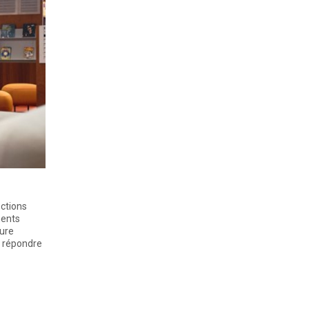
ections
ments
ture
e répondre