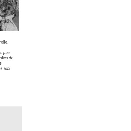
elle.
e pas
blics de
s
e aux