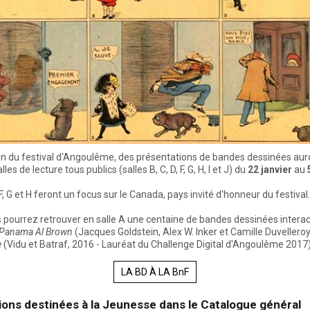
on du festival d'Angoulême, des présentations de bandes dessinées auro
lles de lecture tous publics (salles B, C, D, F, G, H, I et J) du
22 janvier
au
F, G et H feront un focus sur le Canada, pays invité d'honneur du festival.
s pourrez retrouver en salle A une centaine de bandes dessinées interac
Panama Al Brown
(Jacques Goldstein, Alex W. Inker et Camille Duvelleroy
e
(Vidu et Batraf, 2016 - Lauréat du Challenge Digital d'Angoulême 2017)
LA BD À LA BnF
ions destinées à la Jeunesse dans le Catalogue général