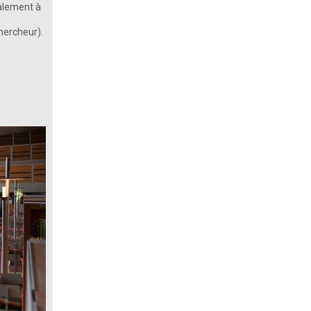
galement à
chercheur).