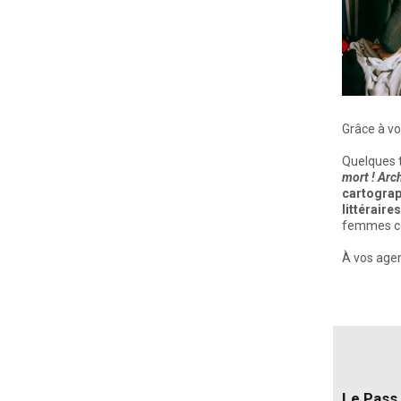
Grâce à vo
Quelques t
mort ! Arc
cartograp
littéraires
femmes co
À vos agen
Le Pass 