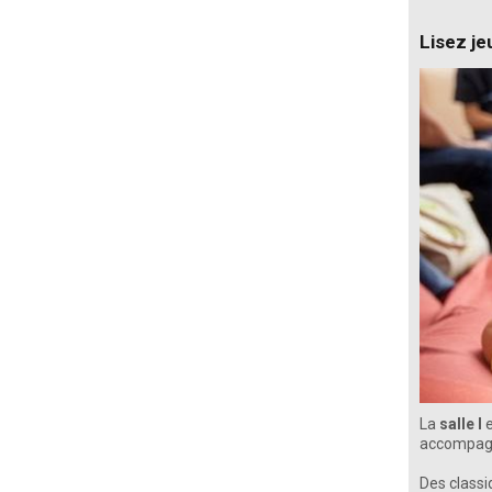
Lisez je
La
salle I
e
accompagn
Des classi