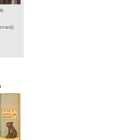
dé
terrand)
s