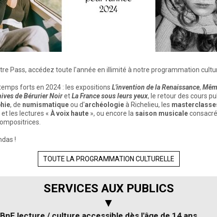
tre Pass, accédez toute l'année en illimité à notre programmation cultur
emps forts en 2024 : les expositions
L'invention de la Renaissance
,
Mêm
hives de Bérurier Noir
et
La France sous leurs yeux
, le retour des cours pu
hie
, de
numismatique
ou d'
archéologie
à Richelieu, les
masterclasse
et les lectures «
À voix haute
», ou encore la
saison musicale
consacré
mpositrices.
das !
TOUTE LA PROGRAMMATION CULTURELLE
SERVICES AUX PUBLICS
▼
BnF lecture / culture accessible dès l'âge de 14 ans