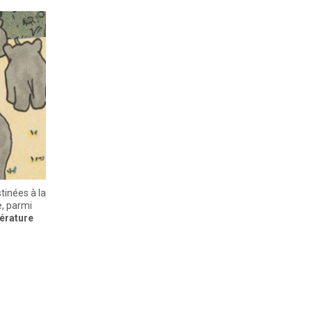
tinées à la
e, parmi
térature