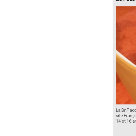
La BnF acc
site Franç
14 et 16 a