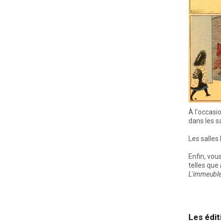
À l'occasi
dans les sa
Les salles 
Enfin, vou
telles que
L'immeubl
Les édit