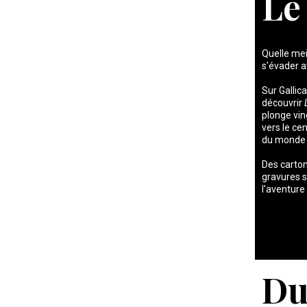
Le
Quelle mei
s'évader a
Sur Gallic
découvrir
plonge ving
vers le cen
du monde 
Des carton
gravures 
l'aventure 
Du