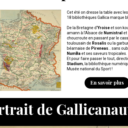
Cet été on dresse la table avec les
18 bibliothèques Gallica marque b
De la Bretagne d'
Yroise
et son ko
amann à l'Alsace de
Numistral
et
choucroute en passant par le cas
toulousain de
Rosalis
ou la garbu
béarnaise de
Pireneas
... sans oub
NumBa
et ses saveurs tropicales.
Et pour faire passer le tout, direct
Stadium
, la bibliothèque numériq
Musée national du Sport !
En savoir plus
rtrait de Gallicanau