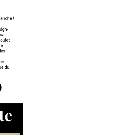
lanche !
uign-
 sa
soulet
re
lier
ion
ue du
te