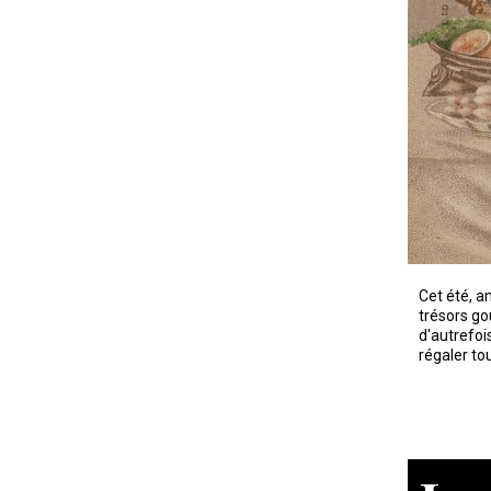
Cet été, a
trésors go
d'autrefoi
régaler to