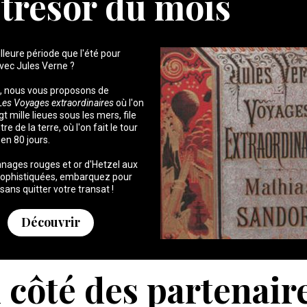
 trésor du mois
lleure période que l'été pour
vec Jules Verne ?
a, nous vous proposons de
Les Voyages extraordinaires
où l'on
t mille lieues sous les mers, file
tre de la terre, où l'on fait le tour
en 80 jours.
nages rouges et or d'Hetzel aux
sophistiquées, embarquez pour
sans quitter votre transat !
Découvrir
 côté des partenair