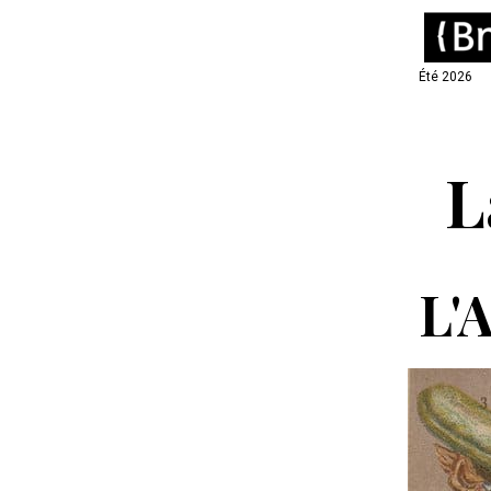
Été 2026
L
L'