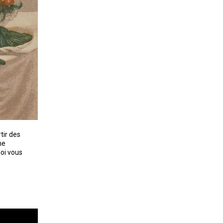
tir des
ne
uoi vous