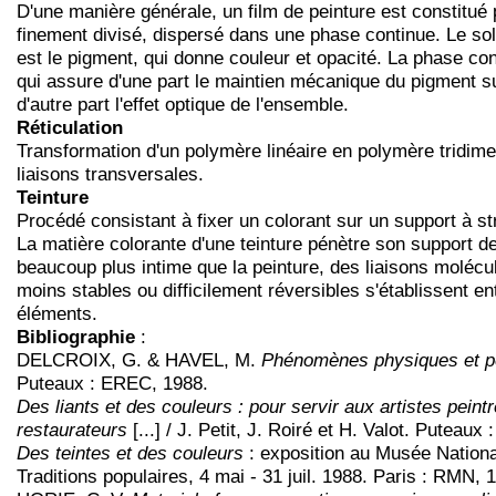
D'une manière générale, un film de peinture est constitué 
finement divisé, dispersé dans une phase continue. Le sol
est le pigment, qui donne couleur et opacité. La phase cont
qui assure d'une part le maintien mécanique du pigment su
d'autre part l'effet optique de l'ensemble.
Réticulation
Transformation d'un polymère linéaire en polymère tridim
liaisons transversales.
Teinture
Procédé consistant à fixer un colorant sur un support à st
La matière colorante d'une teinture pénètre son support d
beaucoup plus intime que la peinture, des liaisons molécu
moins stables ou difficilement réversibles s'établissent en
éléments.
Bibliographie
:
DELCROIX, G. & HAVEL, M.
Phénomènes physiques et pei
Puteaux : EREC, 1988.
Des liants et des couleurs : pour servir aux artistes peint
restaurateurs
[...] / J. Petit, J. Roiré et H. Valot. Puteau
Des teintes et des couleurs
: exposition au Musée Nationa
Traditions populaires, 4 mai - 31 juil. 1988. Paris : RMN, 